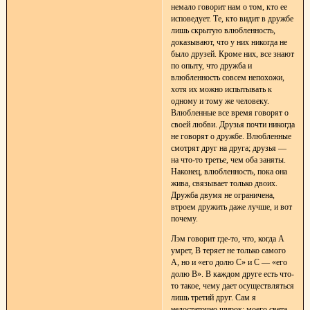
немало говорит нам о том, кто ее
исповедует. Те, кто видит в дружбе
лишь скрытую влюбленность,
доказывают, что у них никогда не
было друзей. Кроме них, все знают
по опыту, что дружба и
влюбленность совсем непохожи,
хотя их можно испытывать к
одному и тому же человеку.
Влюбленные все время говорят о
своей любви. Друзья почти никогда
не говорят о дружбе. Влюбленные
смотрят друг на друга; друзья —
на что-то третье, чем оба заняты.
Наконец, влюбленность, пока она
жива, связывает только двоих.
Дружба двумя не ограничена,
втроем дружить даже лучше, и вот
почему.
Лэм говорит где-то, что, когда А
умрет, В теряет не только самого
А, но и «его долю С» и С — «его
долю В». В каждом друге есть что-
то такое, чему дает осуществляться
лишь третий друг. Сам я
недостаточно широк; моего света