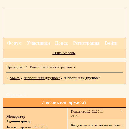
Форум
Участники
Поиск
Регистрация
Войти
Активные темы
Привет, Гость!
Войдите
или
зарегистрируйтесь
.
»
М&Ж
»
Любовь или дружба?
»
Любовь или дружба?
Страница:
1
Любовь или дружба?
1
Поделиться
22.02.2011
21:21
Модератор
Администратор
Когда говорят о привязанности или
Зарегистрирован
: 12.01.2011