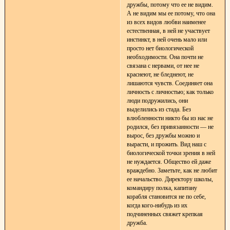
дружбы, потому что ее не видим.
А не видим мы ее потому, что она
из всех видов любви наименее
естественная, в ней не участвует
инстинкт, в ней очень мало или
просто нет биологической
необходимости. Она почти не
связана с нервами, от нее не
краснеют, не бледнеют, не
лишаются чувств. Соединяет она
личность с личностью; как только
люди подружились, они
выделились из стада. Без
влюбленности никто бы из нас не
родился, без привязанности — не
вырос, без дружбы можно и
вырасти, и прожить. Вид наш с
биологической точки зрения в ней
не нуждается. Общество ей даже
враждебно. Заметьте, как не любит
ее начальство. Директору школы,
командиру полка, капитану
корабля становится не по себе,
когда кого-нибудь из их
подчиненных свяжет крепкая
дружба.