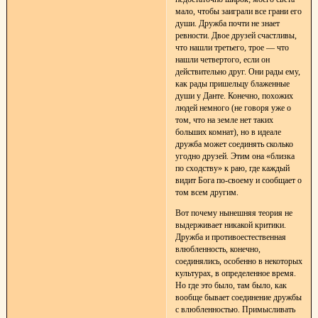
мало, чтобы заиграли все грани его
души. Дружба почти не знает
ревности. Двое друзей счастливы,
что нашли третьего, трое — что
нашли четвертого, если он
действительно друг. Они рады ему,
как рады пришельцу блаженные
души у Данте. Конечно, похожих
людей немного (не говоря уже о
том, что на земле нет таких
больших комнат), но в идеале
дружба может соединять сколько
угодно друзей. Этим она «близка
по сходству» к раю, где каждый
видит Бога по-своему и сообщает о
том всем другим.
Вот почему нынешняя теория не
выдерживает никакой критики.
Дружба и противоестественная
влюбленность, конечно,
соединялись, особенно в некоторых
культурах, в определенное время.
Но где это было, там было, как
вообще бывает соединение дружбы
с влюбленностью. Примысливать