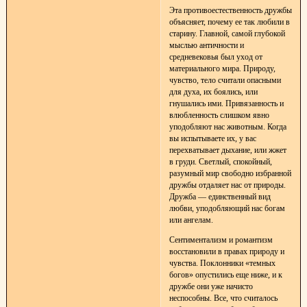
Эта противоестественность дружбы
объясняет, почему ее так любили в
старину. Главной, самой глубокой
мыслью античности и
средневековья был уход от
материального мира. Природу,
чувство, тело считали опасными
для духа, их боялись, или
гнушались ими. Привязанность и
влюбленность слишком явно
уподобляют нас животным. Когда
вы испытываете их, у вас
перехватывает дыхание, или жжет
в груди. Светлый, спокойный,
разумный мир свободно избранной
дружбы отдаляет нас от природы.
Дружба — единственный вид
любви, уподобляющий нас богам
или ангелам.
Сентиментализм и романтизм
восстановили в правах природу и
чувства. Поклонники «темных
богов» опустились еще ниже, и к
дружбе они уже начисто
неспособны. Все, что считалось