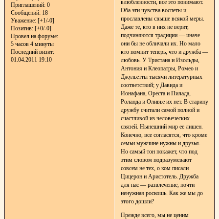
влюбленности, все это понимают.
Приглашений:
0
Оба эти чувства воспеты и
Сообщений:
18
прославлены свыше всякой меры.
Уважение:
[+1/-0]
Даже те, кто в них не верит,
Позитив:
[+0/-0]
подчиняются традиции — иначе
Провел на форуме:
они бы не обличали их. Но мало
5 часов 4 минуты
кто помнит теперь, что и дружба —
Последний визит:
01.04.2011 19:10
любовь. У Тристана и Изольды,
Антония и Клеопатры, Ромео и
Джульетты тысячи литературных
соответствий; у Давида и
Ионафана, Ореста и Пилада,
Роланда и Оливье их нет. В старину
дружбу считали самой полной и
счастливой из человеческих
связей. Нынешний мир ее лишен.
Конечно, все согласятся, что кроме
семьи мужчине нужны и друзья.
Но самый тон покажет, что под
этим словом подразумевают
совсем не тех, о ком писали
Цицерон и Аристотель. Дружба
для нас — развлечение, почти
ненужная роскошь. Как же мы до
этого дошли?
Прежде всего, мы не ценим