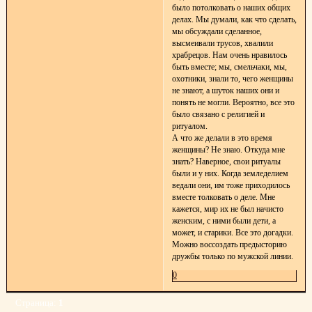
было потолковать о наших общих
делах. Мы думали, как что сделать,
мы обсуждали сделанное,
высмеивали трусов, хвалили
храбрецов. Нам очень нравилось
быть вместе; мы, смельчаки, мы,
охотники, знали то, чего женщины
не знают, а шуток наших они и
понять не могли. Вероятно, все это
было связано с религией и
ритуалом.
А что же делали в это время
женщины? Не знаю. Откуда мне
знать? Наверное, свои ритуалы
были и у них. Когда земледелием
ведали они, им тоже приходилось
вместе толковать о деле. Мне
кажется, мир их не был начисто
женским, с ними были дети, а
может, и старики. Все это догадки.
Можно воссоздать предысторию
дружбы только по мужской линии.
0
Страница:
1