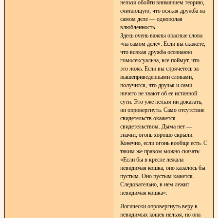
нельзя обойти вниманием теорию,
считающую, что всякая дружба на
самом деле — однополая
влюбленность.
Здесь очень важны опасные слова
«на самом деле». Если вы скажете,
что всякая дружба осознанно
гомосексуальна, все поймут, что
это ложь. Если вы спрячетесь за
вышеприведенными словами,
получится, что друзья и сами
ничего не знают об ее истинной
сути. Это уже нельзя ни доказать,
ни опровергнуть. Само отсутствие
свидетельств окажется
свидетельством. Дыма нет —
значит, огонь хорошо скрыли.
Конечно, если огонь вообще есть. С
таким же правом можно сказать:
«Если бы в кресле лежала
невидимая кошка, оно казалось бы
пустым. Оно пустым кажется.
Следовательно, в нем лежит
невидимая кошка».
Логически опровергнуть веру в
невидимых кошек нельзя, но она