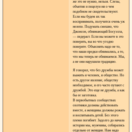
же это не нужно, нельзя. Слезы,
объятия и поцелуи ни о чем
подобном не свидетельствуют.
Если мы будем их так
воспринимать, получится очень уж
нелепо. Подумать смешно, что
Джонсон, обнимающий Босуэлла,
— педераст. Если вы можете в это
поверить, вы во что угодно
поверите. Объяснить надо не то,
что наши предки обнимались, а то,
что мы теперь не обнимаемся. Мы,
а не они нарушили традицию.
Я говорил, что без дружбы может
выжить и человек, и общество. Но
есть другое явление, обществу
необходимое, и его часто путают с
дружбой. Это еще не дружба, а как
бы ее заготовка.
В первобытных сообществах
охотники должны действовать
вместе, а женщины должны рожать
и воспитывать детей. Без этого
племя погибнет. Задолго до начала
истории мы, мужчины, собирались
отдельно от женщин. Нам надо